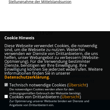
Stellungnahme der Mittelstandsunion
03.12.2012, 19:13 Uhr
Cookie Hinweis
Diese Webseite verwendet Cookies, die notwendig
sind, um die Webseite zu nutzen. Weiterhin
verwenden wir Dienste von Drittanbietern, die uns
helfen, unser Webangebot zu verbessern (Website-
Optmierung). Für die Verwendung bestimmter
Dienste, benötigen wir Ihre Einwilligung. Ihre
Einwilligung können Sie jederzeit widerrufen. Weitere
Informationen finden Sie in unserer
IMPRESSUM
Datenschutzerklärung
.
DATENSCHUTZ
Technisch notwendige Cookies (
Übersicht
)
KONTAKT
Die notwendigen Cookies werden allein für den
ordnungsgemäßen Gebrauch der Webseite benötigt.
Cookies von Drittanbietern (
Übersicht
)
Zur Optimierung unserer Webseite binden wir Dienste und
@2026 CSU Mittelstandsunion
Angebote von Drittanbietern ein.
Kreisverband Traunstein