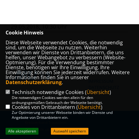
29.05.2018, 10:30 Uhr
Cookie Hinweis
Diese Webseite verwendet Cookies, die notwendig
sind, um die Webseite zu nutzen. Weiterhin
verwenden wir Dienste von Drittanbietern, die uns
helfen, unser Webangebot zu verbessern (Website-
Optmierung). Für die Verwendung bestimmter
Dienste, benötigen wir Ihre Einwilligung. Ihre
Einwilligung können Sie jederzeit widerrufen. Weitere
Informationen finden Sie in unserer
IMPRESSUM
Datenschutzerklärung
.
DATENSCHUTZ
Technisch notwendige Cookies (
Übersicht
)
KONTAKT
Die notwendigen Cookies werden allein für den
ordnungsgemäßen Gebrauch der Webseite benötigt.
Cookies von Drittanbietern (
Übersicht
)
Zur Optimierung unserer Webseite binden wir Dienste und
@2026 CSU Mittelstandsunion
Angebote von Drittanbietern ein.
Kreisverband Traunstein
Alle Rechte vorbehalten.
Alle akzeptieren
Auswahl speichern